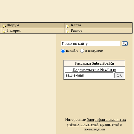
Форум
Карта
Галерея
Разное
на сайте
в интернете
Рассылки
Subscribe.Ru
Подписаться на NewLit.ru
Интересные
биографии знаменитых
учёных, писателей
, правителей и
полководцев