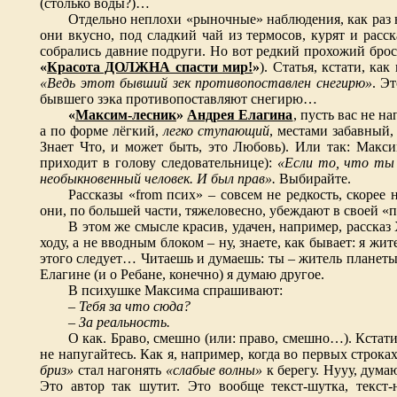
(столько воды?)…
Отдельно неплохи «рыночные» наблюдения, как раз н
они вкусно, под сладкий чай из термосов, курят и расс
собрались давние подруги. Но вот редкий прохожий брос
«
Красота ДОЛЖНА спасти мир!
»
). Статья, кстати, к
«Ведь этот бывший зек противопоставлен снегирю»
. Э
бывшего зэка противопоставляют снегирю…
«
Максим-лесник
»
Андрея Елагина
, пусть вас не н
а по форме лёгкий,
легко ступающий
, местами забавный,
Знает Что, и может быть, это Любовь). Или так: Макс
приходит в голову следовательнице):
«Если то, что ты
необыкновенный человек. И был прав».
Выбирайте.
Рассказы «from псих» – совсем не редкость, скорее
они, по большей части, тяжеловесно, убеждают в своей 
В этом же смысле красив, удачен, например, рассказ
ходу, а не вводным блоком – ну, знаете, как бывает: я жи
этого следует… Читаешь и думаешь: ты – житель планеты 
Елагине (и о Ребане, конечно) я думаю другое.
В психушке Максима спрашивают:
– Тебя за что сюда?
– За реальность.
О как. Браво, смешно (или: право, смешно…). Кстати
не напугайтесь. Как я, например, когда во первых строка
бриз»
стал нагонять
«слабые волны»
к берегу. Нууу, дума
Это автор так шутит. Это вообще текст-шутка, текст-