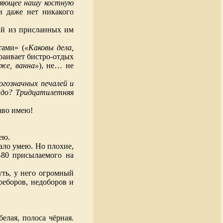
ряющее нашу костную
(и даже нет никакого
ший из присланных им
тами» (
«Каковы дела,
траивает бистро-отдых
 же, ванна»
), не… не
огозначных печалей и
идо? Тридцатилетняя
аво имею!
ею.
мало умею. Но плохие,
-80 присылаемого на
чуть, у него огромный
реборов, недоборов и
елая, полоса чёрная.