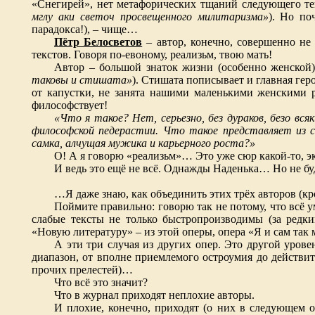
«Снегирей», нет метафорических тщаний следующего тек
мглу аки светоч просвещенного милитаризма»
). Но по
парадокса!), – чище…
Пётр Белосветов
– автор, конечно, совершенно не
текстов. Говоря по-евоному, реализьм, твою мать!
Автор – большой знаток жизни (особенно женской),
таковы и стишата»
). Стишата пописывает и главная гер
от капустки, не занята нашими маленькими женскими р
философствует!
«Что я такое? Нет, серьезно, без дураков, безо вс
философской педерастии. Что такое представляет из 
самка, алчущая мужика и карьерного роста?»
О! А я говорю «реализьм»… Это уже сюр какой-то, эк
И ведь это ещё не всё. Однажды Наденька… Но не бу
…Я даже знаю, как объединить этих трёх авторов (кр
Поймите правильно: говорю так не потому, что всё у
слабые тексты не только быстропроизводимы (за редк
«Новую литературу» – из этой оперы, опера «Я и сам так 
А эти три случая из других опер. Это другой уровен
диапазон, от вполне приемлемого остроумия до действит
прочих прелестей)…
Что всё это значит?
Что в журнал приходят неплохие авторы.
И плохие, конечно, приходят (о них в следующем об