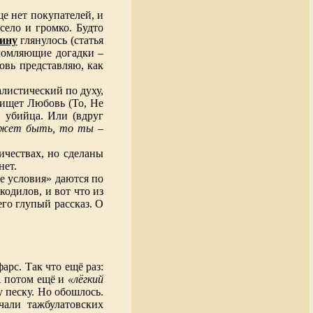
е нет покупателей, и
село и громко. Будто
ину
глянулось (статья
еломляющие догадки –
новь представляю, как
алистический по духу,
 ищет Любовь (То, Не
 убийца. Или (вдруг
может быть, то ты –
ичествах, но сделаны
нет.
ие условия» даются по
кодилов, и вот что из
го глупый рассказ. О
арс. Так что ещё раз:
 потом ещё и
«лёгкий
у песку. Но обошлось.
чали тажбулатовских