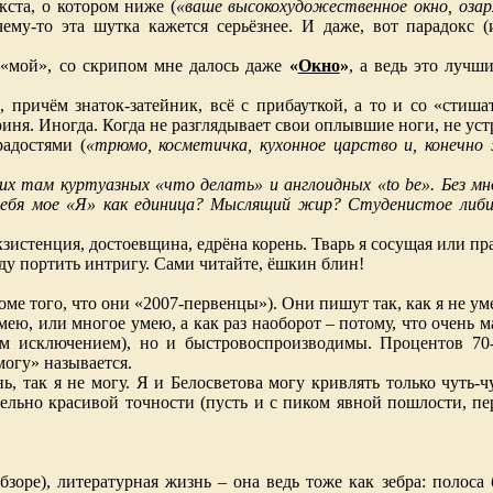
ста, о котором ниже (
«ваше высокохудожественное окно, оза
чему-то эта шутка кажется серьёзнее. И даже, вот парадокс 
 «мой», со скрипом мне далось даже
«
Окно
»
, а ведь это луч
 причём знаток-затейник, всё с прибауткой, а то и со «стиша
оиня. Иногда. Когда не разглядывает свои оплывшие ноги, не ус
адостями (
«трюмо, косметичка, кухонное царство и, конечно
яких там куртуазных «что делать» и англоидных «to be». Без мн
себя мое «Я» как единица? Мыслящий жир? Студенистое либ
зистенция, достоевщина, едрёна корень. Тварь я сосущая или пр
ду портить интригу. Сами читайте, ёшкин блин!
оме того, что они «2007-первенцы»). Они пишут так, как я не ум
мею, или многое умею, а как раз наоборот – потому, что очень 
им исключением), но и быстровоспроизводимы. Процентов 70
могу» называется.
ь, так я не могу. Я и Белосветова могу кривлять только чуть-
ельно красивой точности (пусть и с пиком явной пошлости, пе
зоре), литературная жизнь – она ведь тоже как зебра: полоса б