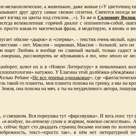
е-меланхолические, а живенькие, даже живые («У цветочниц ещ
казывают друг другу самые свежие сплетни. Смеются иногда ве
ает взгляд на цветы под стеклом…»). То же и
Соломону Волож
ак всегда великолепная: горячий диалог с оппонентом-собой, ош
то просто какая-то магическая фраза, я медитирую, я вновь и в
апугает обилие «дырок» и «спермы», – текстик очень милый, иде
 местами – нет. Максим – наркоман, Максим – больной, зато он
им ищет Любовь и вообще он славный малый, только садист и
 говоришь, рассмотреть не вдумываясь в то, что этого не 
 наоборот, шлют их и в «Новую Литературу» в немаленьких кол
«психопатологии» натужно. У Елагина этой долбёжки-убеждёжки 
 Хелью Ребане «
Не все деревья одинаковые
», где «фантастическ
тель такой-то планеты, моя планета похожа на гренку, а мы на кро
Земля, она похожа на мяч, а ты на неудачливого автора, пишуще
, о смешном. Вся порнушка тут «фарсовушка». И весь попс тут ф
х
«в воздухе, по-летнему сухом и жарком, повеяло свежестью».
А
ю, сейчас будет сто двадцать страниц босыми ногами по золотом
небрежность, текст-«просто так», в нём нет литературной пе