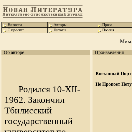
Новости
Авторы
Проза
О проекте
Цитаты
Поэзия
Mихо
Об авторе
Произведения
Внезапный Порт
Не Пропоет Петух
Родился 10-ХII-
1962. Закончил
Тбилисский
государственный
университет по