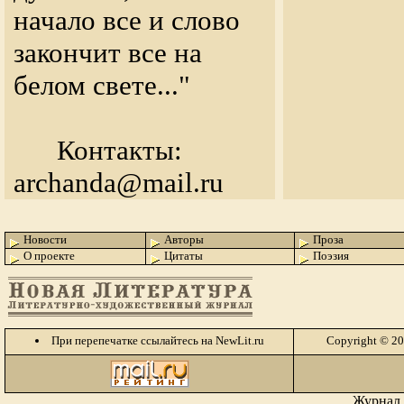
начало все и слово
закончит все на
белом свете..."
Контакты:
archanda@mail.ru
Новости
Авторы
Проза
О проекте
Цитаты
Поэзия
При перепечатке ссылайтесь на NewLit.ru
Copyright © 2
Журнал 