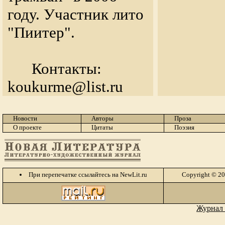
году. Участник лито
"Пиитер".
Контакты:
koukurme@list.ru
Новости
Авторы
Проза
О проекте
Цитаты
Поэзия
При перепечатке ссылайтесь на NewLit.ru
Copyright © 2
Журнал 