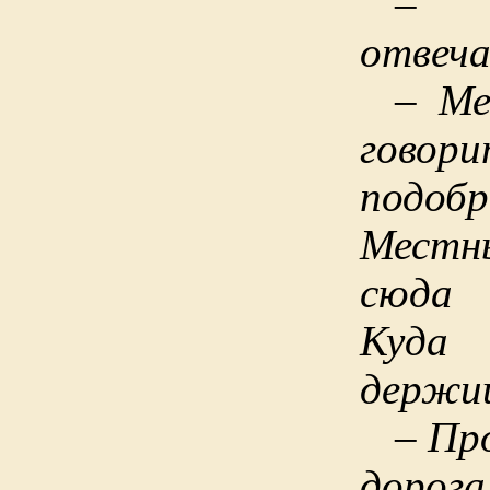
– 
отвеча
– Ме
говор
подобр
Местны
сюда 
Куд
держи
– Пр
дорога