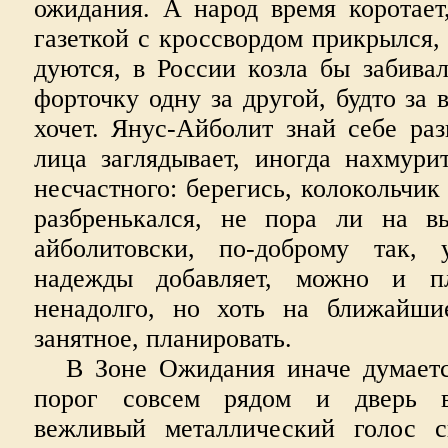
ожидания. А народ время коротает,
газеткой с кроссвордом прикрылся, 
дуются, в России козла бы забива
форточку одну за другой, будто за 
хочет. Янус-Айболит знай себе раз
лица заглядывает, иногда нахмури
несчастного: берегись, колокольчик
разбренькался, не пора ли на в
айболитовски, по-доброму так, 
надежды добавляет, можно и пл
ненадолго, но хоть на ближайши
занятное, планировать.
В Зоне Ожидания иначе думаетс
порог совсем рядом и дверь во
вежливый металлический голос с