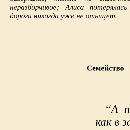
неразборчивое; Алиса потерялас
дороги никогда уже не отыщет.
Семейство
“А п
как в з