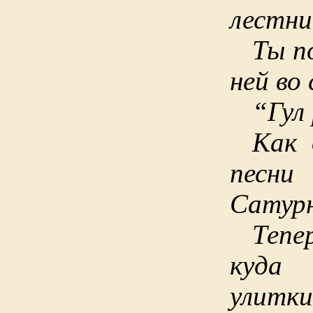
лестни
Ты п
ней во
“Гул
Как 
пес
Сатур
Теп
куда
улитки