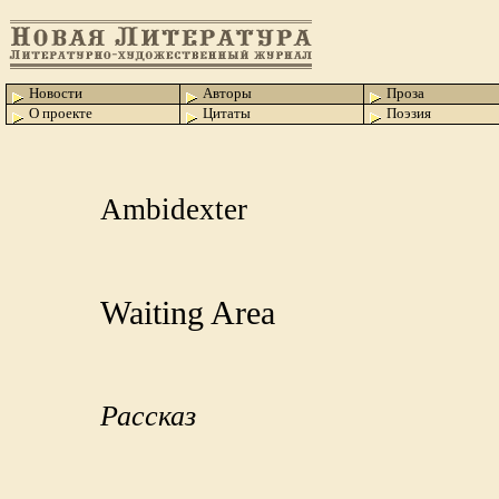
Новости
Авторы
Проза
О проекте
Цитаты
Поэзия
Ambidexter
Waiting Area
Рассказ