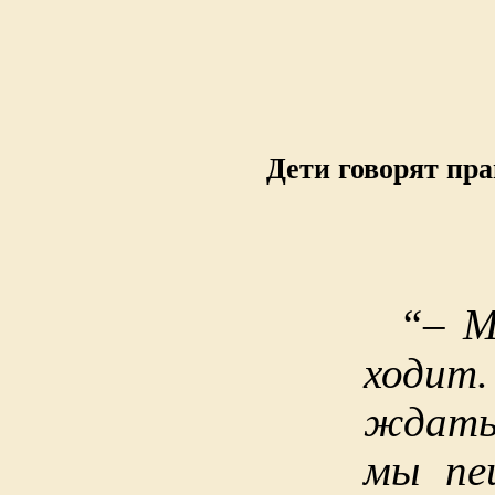
Дети говорят пра
“– М
ходит.
ждать
мы пе