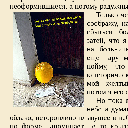
неоформившиеся, а потому радужны
Только че
соображу, н
сбыться бо
затей, что 
на больнич
еще пару м
пойму, что
категоричес
мой желты
потом я его
Но пока 
небо и дума
облако, неторопливо плывущее в неб
по форме напоминает не то крыла