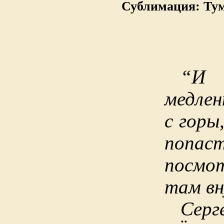
Сублимация: Ту
“И
медлен
с горы
попас
посмо
там вн
Сер