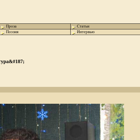
Проза
Статьи
Поэзия
Интервью
тура&#187;