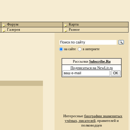
Форум
Карта
Галерея
Разное
на сайте
в интернете
Рассылки
Subscribe.Ru
Подписаться на NewLit.ru
Интересные
биографии знаменитых
учёных, писателей
, правителей и
полководцев