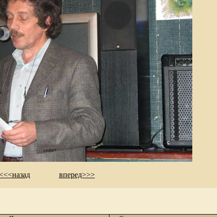
<<<назад
вперед>>>